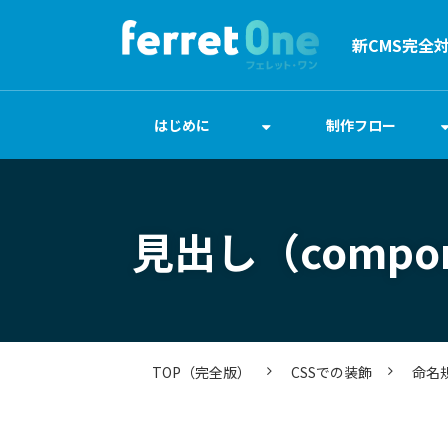
新CMS完全
はじめに
制作フロー
見出し（comp
TOP（完全版）
CSSでの装飾
命名