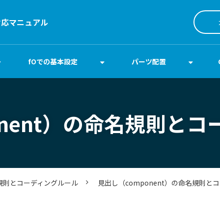
対応マニュアル
fOでの基本設定
パーツ配置
onent）の命名規則と
規則とコーディングルール
見出し（component）の命名規則と