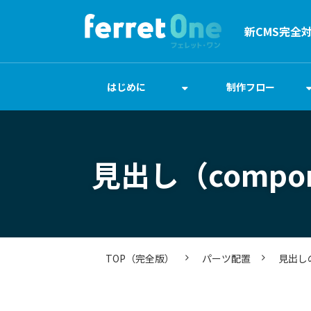
新CMS完全
はじめに
制作フロー
見出し（compo
TOP（完全版）
パーツ配置
見出し