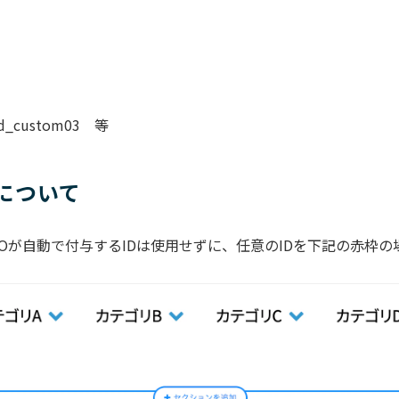
hd_custom03 等
Dについて
fOが自動で付与するIDは使用せずに、任意のIDを下記の赤枠