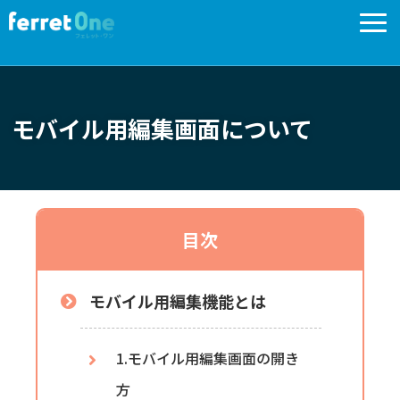
はじめに
制作フロー
モバイル用編集画面について
fOでの基本設定
パーツ配置
CSSでの装飾
目次
サイトチェック
モバイル用編集機能とは
1.モバイル用編集画面の開き
方