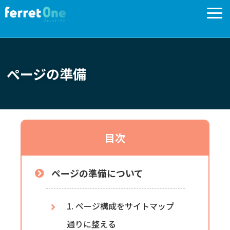
はじめに
制作フロー
ページの準備
fOでの基本設定
パーツ配置
CSSでの装飾
目次
サイトチェック
ページの準備について
1. ページ構成をサイトマップ
通りに整える